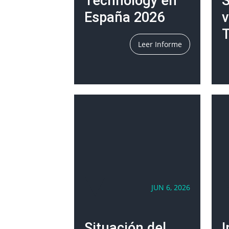
Technology en
S
España 2026
v
T
Leer Informe
JUN 6, 2026
Situación del
I