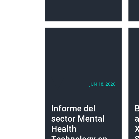
JUN 18, 2026
Informe del
B
sector Mental
a
Health
X