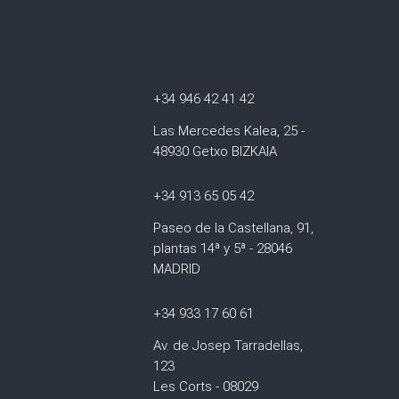
+34 946 42 41 42
Las Mercedes Kalea, 25 -
48930 Getxo BIZKAIA
+34 913 65 05 42
Paseo de la Castellana, 91,
plantas 14ª y 5ª - 28046
MADRID
+34 933 17 60 61
Av. de Josep Tarradellas,
123
Les Corts - 08029