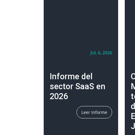
JUL 6, 2026
Informe del
O
sector SaaS en
2026
t
d
Leer Informe
E
J