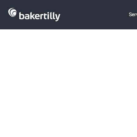
Ser
Tendencias y evoluciones en mercados
Informes Sect
Análisis de inversión y valoraci