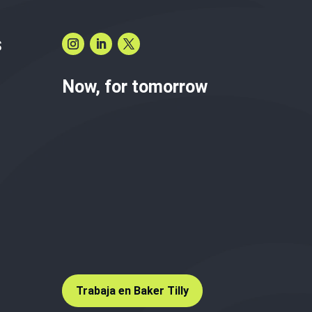
S
Now, for tomorrow
Trabaja en Baker Tilly