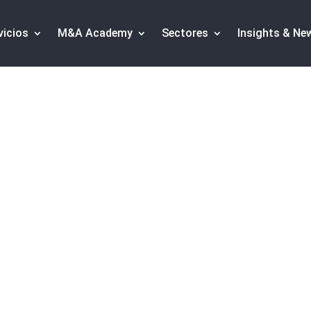
vicios
M&A Academy
Sectores
Insights & Ne
 de alto crecimiento
oriales e Informes 
ón en sectores tecnológicos