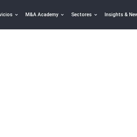
vicios
M&A Academy
Sectores
Insights & Ne
de M&A tecnológico