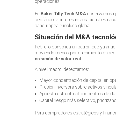
operaciones.
En
Baker Tilly Tech M&A
observamos qu
periférico: el interés internacional es r
paneuropea e incluso global.
Situación del M&A tecnoló
Febrero consolida un patrón que ya antic
moviendo menos por crecimiento especu
creación de valor real
.
A nivel macro, detectamos:
Mayor concentración de capital en o
Presión inversora sobre activos vinculad
Apuesta estructural por centros de da
Capital riesgo más selectivo, prioriz
Para compradores estratégicos y financi