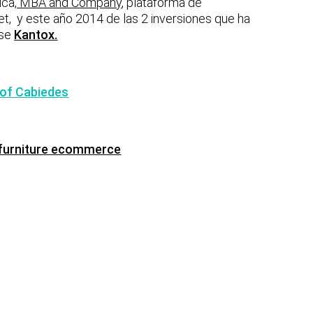
ica,
MBA and Company
, plataforma de
et, y este año 2014 de las 2 inversiones que ha
nse
Kantox.
 of Cabiedes
d furniture ecommerce