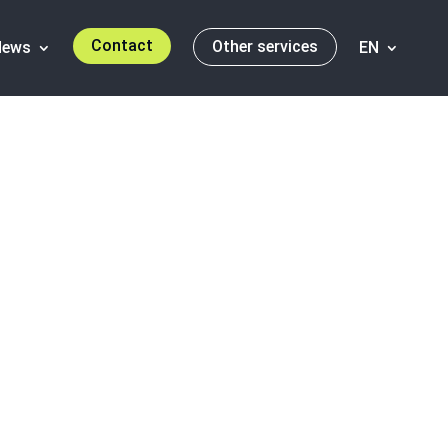
Contact
Other services
News
EN
 activity in