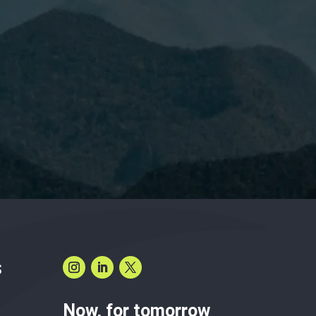
have read and accept the
Privacy Policy.
S
Now, for tomorrow