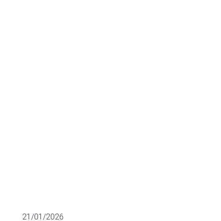
de FinTech en
España en
2025
M&A
21/01/2026