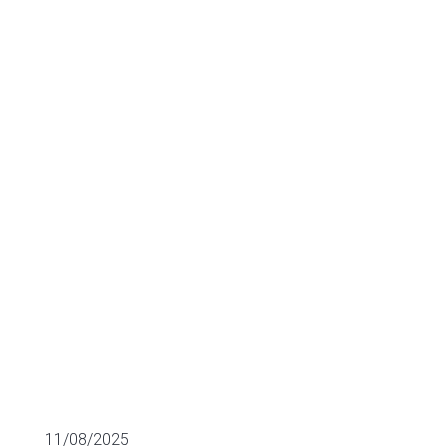
España |
Análisis Julio
2025
M&A
11/08/2025