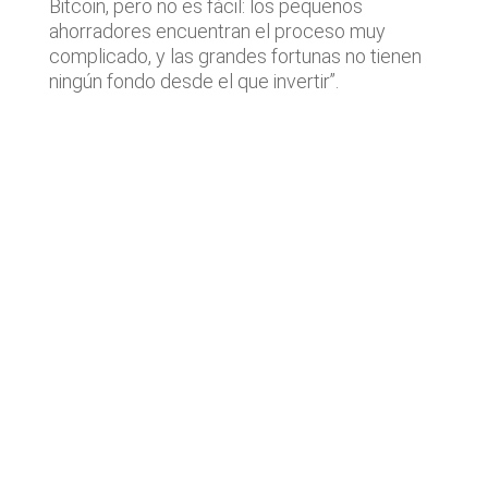
Bitcoin, pero no es fácil: los pequeños
ahorradores encuentran el proceso muy
complicado, y las grandes fortunas no tienen
ningún fondo desde el que invertir”.
Últimas noticias
Operaciones de M&A tecnológico
destacadas en España | Análisis
Julio 2026
Lyngsoe adquiere CodeOne con
el asesoramiento de Baker Tilly