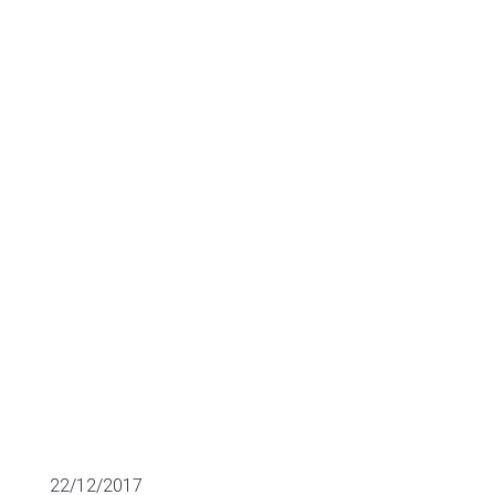
II, Mediterrania,
DCN,
Mondragón
FINANCIACIÓN SECTORIAL
22/12/2017