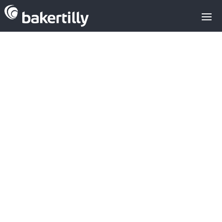
Asesores M&A expertos en el sector
tecnológico
Financiación sectorial