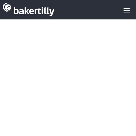
El sector
EdTech y el
impacto del