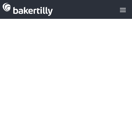
ICTs the only
sector to see an
upturn in