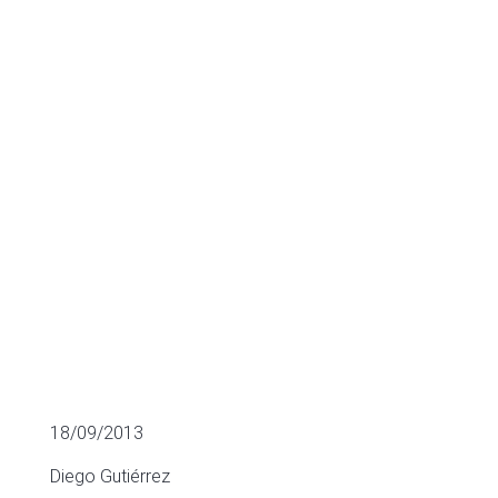
investment
activity
SECTOR FUNDING
18/09/2013
Diego Gutiérrez