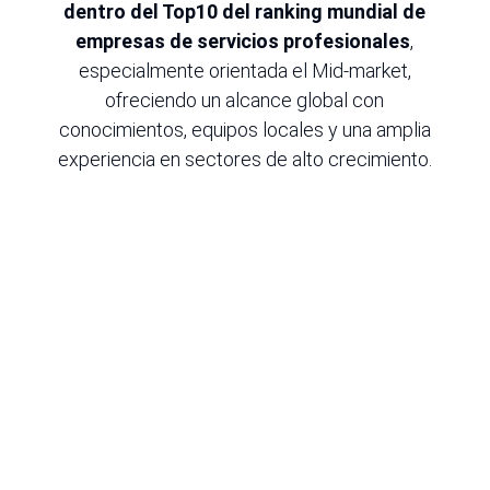
dentro del Top10 del ranking mundial de
empresas de servicios profesionales
,
especialmente orientada el Mid-market,
ofreciendo un alcance global con
conocimientos, equipos locales y una amplia
experiencia en sectores de alto crecimiento.
R
Market Research
Nuestra herramienta
Intelfin
ayuda a
comprender y mejorar la estrategia para
identificar las oportunidades y los
riesgos que esconden los datos. Con