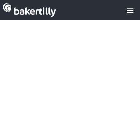
Asesores M&A expertos en el sector
tecnológico
Core Services
Corporartion