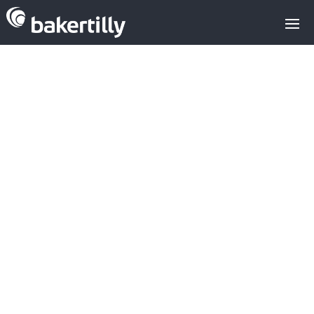
Asesores M&A expertos en el sector
tecnológico
brandind & design