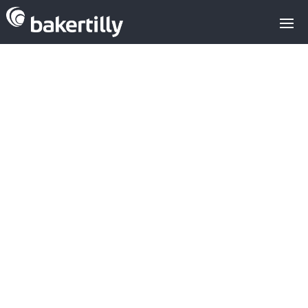
SPRI –
Financiación
con Aval