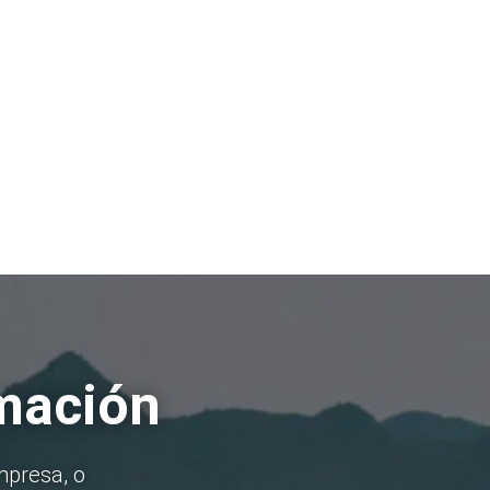
rmación
mpresa, o