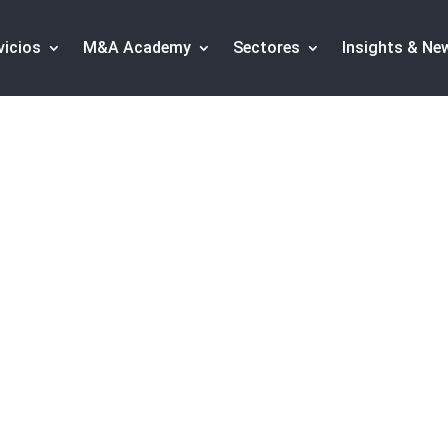
vicios
M&A Academy
Sectores
Insights & Ne
ps de movilidad a se