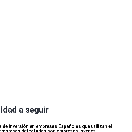
S
idad a seguir
 de inversión en empresas Españolas que utilizan el
s empresas detectadas son empresas jóvenes,