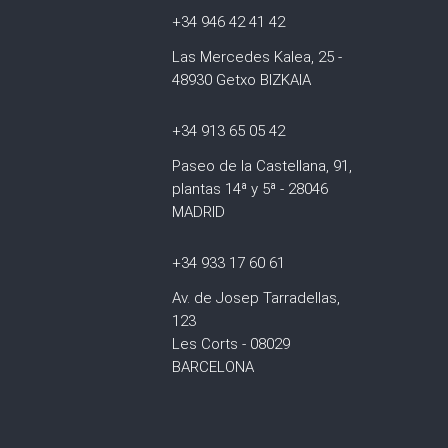
+34 946 42 41 42
Las Mercedes Kalea, 25 -
48930 Getxo BIZKAIA
+34 913 65 05 42
Paseo de la Castellana, 91,
plantas 14ª y 5ª - 28046
MADRID
+34 933 17 60 61
Av. de Josep Tarradellas,
123
Les Corts - 08029
BARCELONA