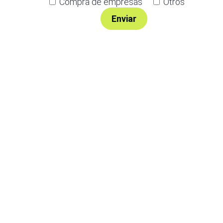
Compra de empresas
Otros
Últimas noticias
Operaciones de M&A tecnológico
destacadas en España | Análisis
Julio 2026
Lyngsoe adquiere CodeOne con
el asesoramiento de Baker Tilly
Operaciones de M&A tecnológico