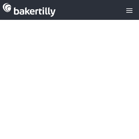
Asesores M&A expertos en el sector
tecnológico
Transacciones
Servicio integral alrededor de una
transacción