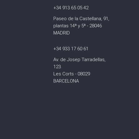
+34 913 65 05 42
Paseo de la Castellana, 91,
plantas 14ª y 5ª - 28046
MADRID
+34 933 17 60 61
Av. de Josep Tarradellas,
123
Les Corts - 08029
BARCELONA