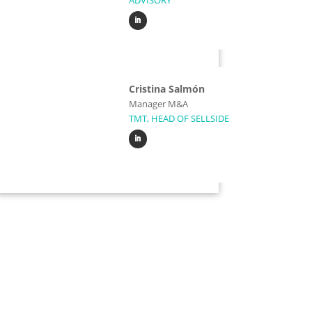
Cristina Salmón
Manager M&A
TMT, HEAD OF SELLSIDE
¿Quieres vender o
comprar una
empresa?