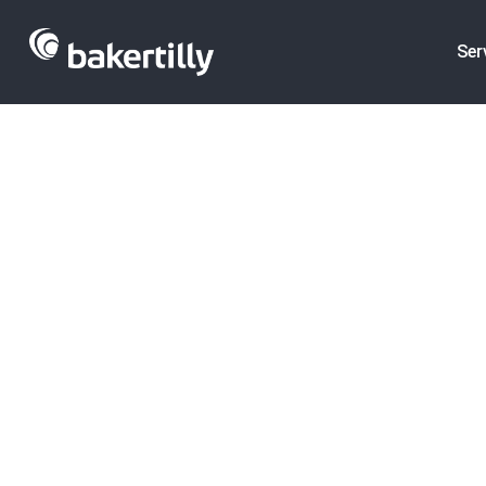
Ser
Baker Tilly a
Solutio en su 
Group