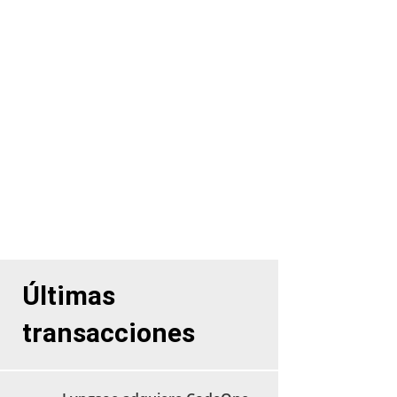
Somos expertos en operaciones
M&A del sector tecnológico.
Venta de empresas
Compra de empresas
Últimas
transacciones