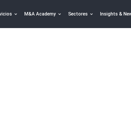
vicios
M&A Academy
Sectores
Insights & Ne
sesora a Grupo
venta a Kirey