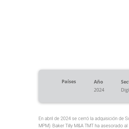
TRANSACCIONES |
VENTA DE EMPRE
Países
Año
Sec
2024
Dig
En abril de 2024 se cerró la adquisición de S
MPM). Baker Tilly M&A TMT ha asesorado al 