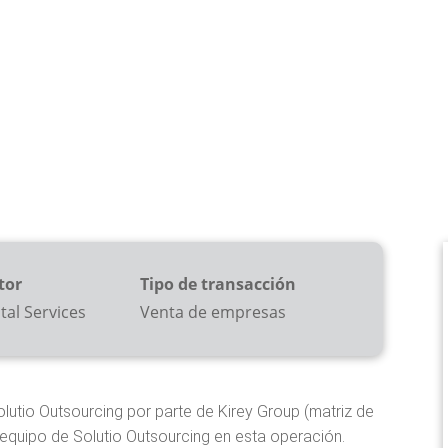
SAS
tor
Tipo de transacción
ital Services
Venta de empresas
olutio Outsourcing por parte de Kirey Group (matriz de
equipo de Solutio Outsourcing en esta operación.