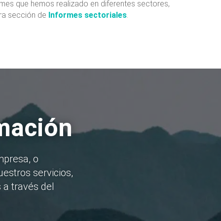
ormes que hemos realizado en diferentes sectores,
tra sección de
Informes sectoriales
.
rmación
mpresa, o
estros servicios,
 a través del