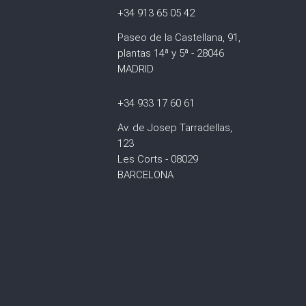
+34 913 65 05 42
Paseo de la Castellana, 91,
plantas 14ª y 5ª - 28046
MADRID
+34 933 17 60 61
Av. de Josep Tarradellas,
123
Les Corts - 08029
BARCELONA