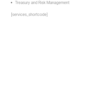
Treasury and Risk Management
[services_shortcode]
Otros informes
Informe del sector OSS en 2026 |
Europa
Informe del sector IA en el Mid-
market 2026
Informe del sector SaaS en 2026