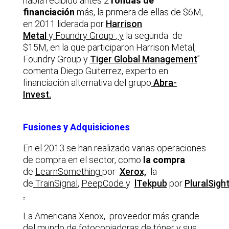
había recibido antes 2
rondas de
financiación
más, la primera de ellas de $6M,
en 2011 liderada por
Harrison
Metal
y
Foundry Group
, y
la segunda de
$15M, en la que participaron Harrison Metal,
Foundry Group y
Tiger Global Management
”
comenta Diego Guiterrez, experto en
financiación alternativa del grupo
Abra-
Invest.
Fusiones y Adquisiciones
En el 2013 se han realizado varias operaciones
de compra en el sector, como
la compra
de
LearnSomething
por
Xerox,
la
de
TrainSignal
,
PeepCode
y
lTekpub
por
PluralSigh
.
La Americana Xenox, proveedor más grande
del mundo de fotocopiadoras de tóner y sus