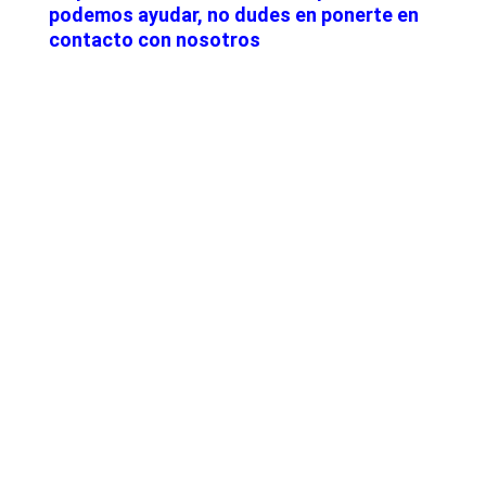
podemos ayudar, no dudes en ponerte en
contacto con nosotros
Últimas noticias
Operaciones de M&A tecnológico
destacadas en España | Análisis
Julio 2026
Lyngsoe adquiere CodeOne con
el asesoramiento de Baker Tilly
Operaciones de M&A tecnológico
destacadas en España | Análisis