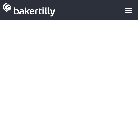
FoodCheri,
levanta €6M en
una ronda