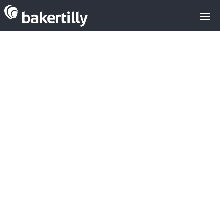
Venta
·
Compra
·
Valoraciones
·
Tipos de
inversores
·
Financiación Alternativa
·
Consultoría Crecimiento
Estrategia Buy &
Build: qué es, cómo
funciona y cuándo
tiene sentido para tu