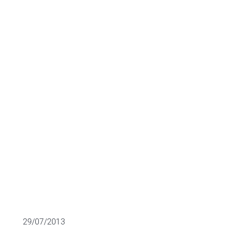
candidato en
un proceso de
selección?
FINANCIACIÓN SECTORIAL
29/07/2013