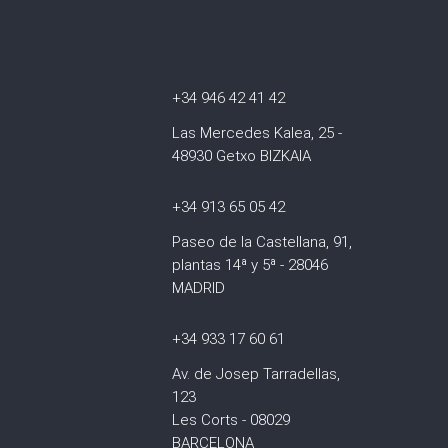
+34 946 42 41 42
Las Mercedes Kalea, 25 -
48930 Getxo BIZKAIA
+34 913 65 05 42
Paseo de la Castellana, 91,
plantas 14ª y 5ª - 28046
MADRID
+34 933 17 60 61
Av. de Josep Tarradellas,
123
Les Corts - 08029
BARCELONA