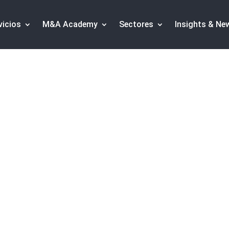
vicios
M&A Academy
Sectores
Insights & Ne
mart Cities dentro 