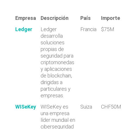
Empresa
Descripción
País
Importe
Ledger
Ledger
Francia
$75M
desarrolla
soluciones
propias de
seguridad para
criptomonedas
y aplicaciones
de blockchain,
dirigidas a
particulares y
empresas.
WISeKey
WISeKey es
Suiza
CHF50M
una empresa
líder mundial en
ciberseguridad