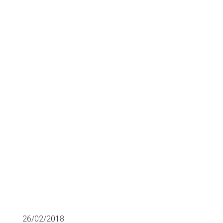
últimas rondas
de inversión en
Europa
FINANCIACIÓN SECTORIAL
26/02/2018