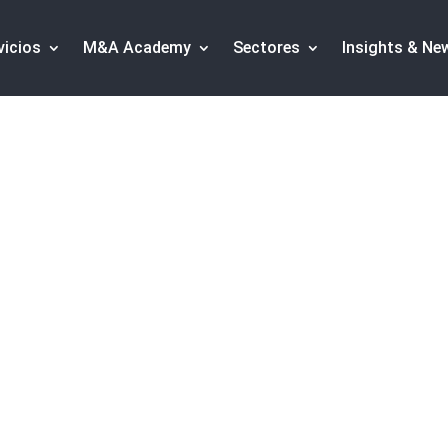
vicios
M&A Academy
Sectores
Insights & Ne
 del sector Adverti