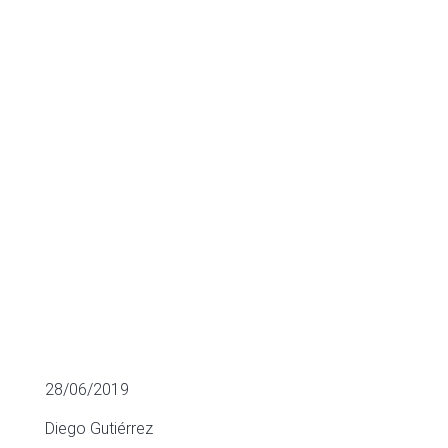
continuar su
crecimiento
ADQUISICIONES MÁS RELEVANTES
28/06/2019
Diego Gutiérrez