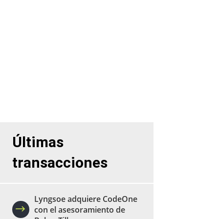
M&A del sector tecnológico.
Venta de empresas
Compra de empresas
Últimas
transacciones
Lyngsoe adquiere CodeOne
con el asesoramiento de