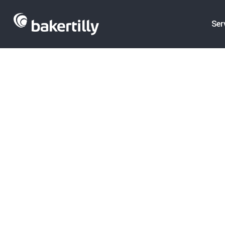
Ser
Endalia, soft
adquirida po
TRANSACCIONES |
COMPRA DE EMPR