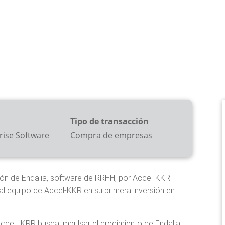
Tipo de transacción
rise Software
Compra de empresas
ción de Endalia, software de RRHH, por Accel-KKR.
al equipo de Accel-KKR en su primera inversión en
, Accel–KRR busca impulsar el crecimiento de Endalia