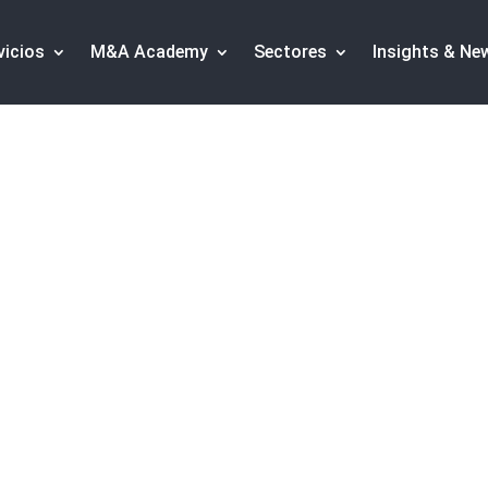
vicios
M&A Academy
Sectores
Insights & Ne
ware de RRHH,
r Accel-KKR
ESAS