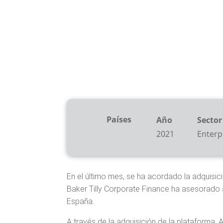
Países
Año
Sector
2021
Enterp
En el último mes, se ha acordado la adquisi
Baker Tilly Corporate Finance ha asesorado 
España.​
​A través de la adquisición de la plataforma