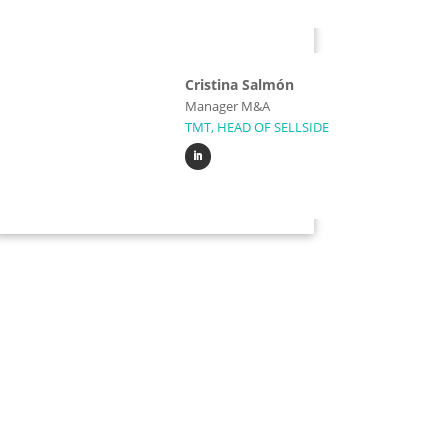
Cristina Salmón
Manager M&A
TMT, HEAD OF SELLSIDE
¿Quieres vender o
comprar una
empresa?
Somos expertos en operaciones