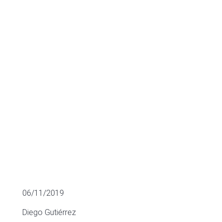
COMPRA
OPTIMA
ADQUISICIONES MÁS RELEVANTES
06/11/2019
Diego Gutiérrez