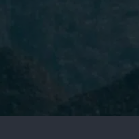
He leído y acepto la
Política de
Privacidad.