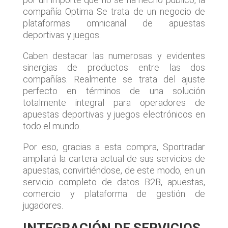
compañía Optima Se trata de un negocio de
plataformas omnicanal de apuestas
deportivas y juegos.
Caben destacar las numerosas y evidentes
sinergias de productos entre las dos
compañías. Realmente se trata del ajuste
perfecto en términos de una solución
totalmente integral para operadores de
apuestas deportivas y juegos electrónicos en
todo el mundo.
Por eso, gracias a esta compra, Sportradar
ampliará la cartera actual de sus servicios de
apuestas, convirtiéndose, de este modo, en un
servicio completo de datos B2B, apuestas,
comercio y plataforma de gestión de
jugadores.