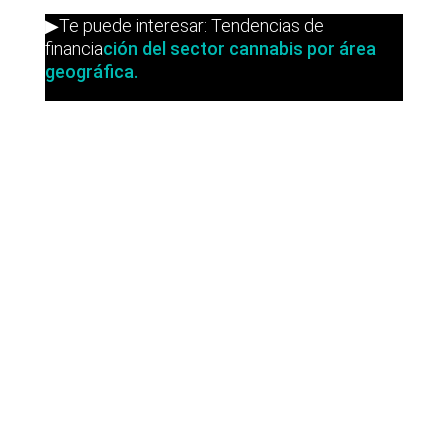
▶Te puede interesar: Tendencias de
financia
ción del sector cannabis por área
geográfica.
Últimas noticias
Operaciones de M&A tecnológico
destacadas en España | Análisis
Julio 2026
Lyngsoe adquiere CodeOne con
el asesoramiento de Baker Tilly