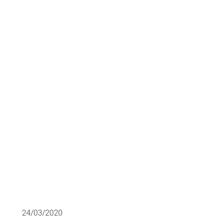
Cannabis, la
empresa líder
en el sector
ADQUISICIONES MÁS RELEVANTES
24/03/2020