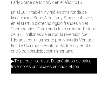
Early Stage de Minoryx en el año 2015.
En el 2017 tabién invirtió en otra ronda de
financiación Serie A de Early Stage, esta vez,
en el startup biotecnológico frances Vivet
Therapeutics. Esta ronda tuvo un importe total
de 37,5 millones de euros, la inversión fue
liderada conjuntamente por Novartis Venture
Fund y Columbus Venture Partners y Roche
entró con participación minoritaria.
▶Te puede interesar: Diagnósticos de salud:
Inversores principales en cada etapa
Últimas noticias