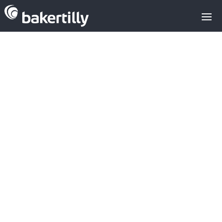
Roche :
empresa
farmacéutica