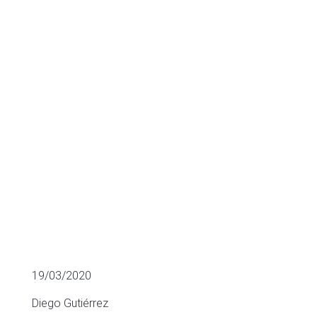
líder en Health
Diagnostics
ADQUISICIONES MÁS RELEVANTES
19/03/2020
Diego Gutiérrez