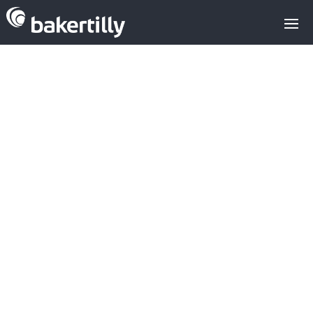
Venta
·
Compra
·
Valoraciones
·
Búsqueda
de inversores
·
Financiación Alternativa
·
Preparación para la Venta
M&A Academy: 1.
Financiación
Alternativa
En Baker Tilly pensamos que el