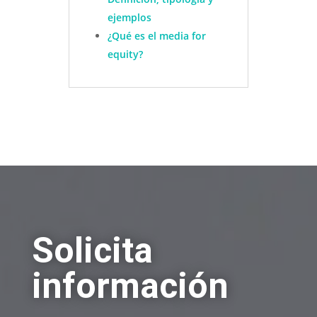
ejemplos
¿Qué es el media for
equity?
Solicita
información