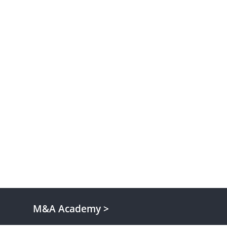
conocimiento tiene que ser un bien
compartido, la toma de decisiones bien
informada es una práctica que vivimos y
compartimos, por eso te invitamos a
descubrir el apasionante mundo del
M&A.
M&A Academy >