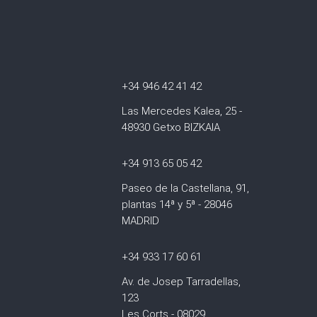
+34 946 42 41 42
Las Mercedes Kalea, 25 -
48930 Getxo BIZKAIA
+34 913 65 05 42
Paseo de la Castellana, 91,
plantas 14ª y 5ª - 28046
MADRID
+34 933 17 60 61
Av. de Josep Tarradellas,
123
Les Corts - 08029