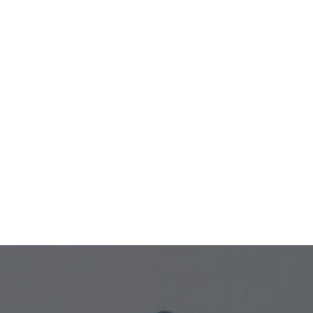
Privacidad.
¿Sobre qué tema deseas recibir
información?
Venta de empresas
Compra de empresas
Otros