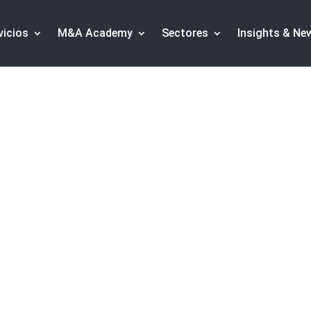
vicios
M&A Academy
Sectores
Insights & Ne
 de comunicación p