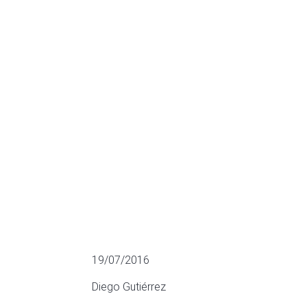
automatizació
Intesis Softw
ADQUISICIONES MÁS RELEVANTES
19/07/2016
Diego Gutiérrez