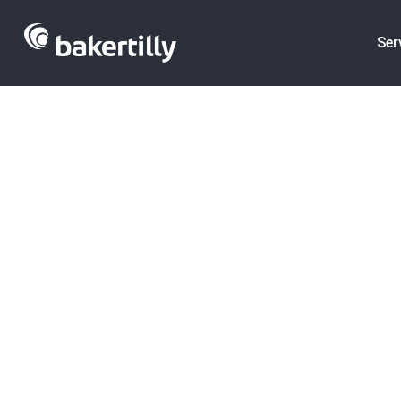
Ser
La Sueca HMS