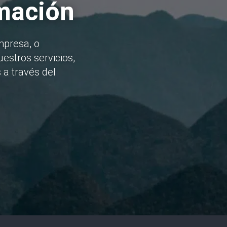
rmación
mpresa, o
estros servicios,
 a través del
He