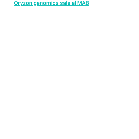
Oryzon genomics sale al MAB
Últimas noticias
Operaciones de M&A tecnológico
destacadas en España | Análisis
Julio 2026
Lyngsoe adquiere CodeOne con
el asesoramiento de Baker Tilly
Operaciones de M&A tecnológico
destacadas en España | Análisis
Junio 2026