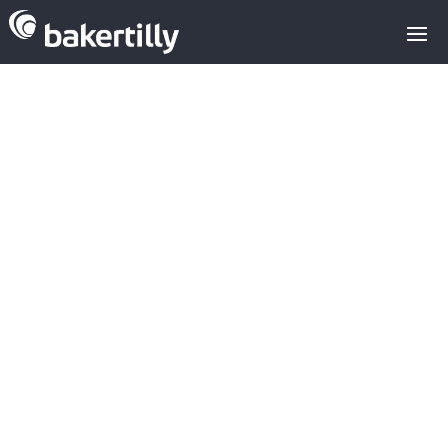
Kyruus levanta
11MM$ para el
desarrollo del