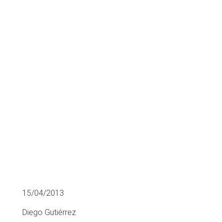
Big data en el
sector salud
VALORACIÓN DE EMPRESAS
15/04/2013
Diego Gutiérrez