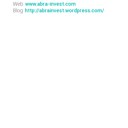
Web:
www.abra-invest.com
Blog
:
http://abrainvest.wordpress.com/
Últimas noticias
Lyngsoe adquiere CodeOne con
el asesoramiento de Baker Tilly
Operaciones de M&A tecnológico
destacadas en España | Análisis
Junio 2026
Baker Tilly asesora
a Misterplan en la venta