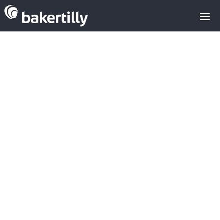
Inveready lanza
un nuevo fondo
para startups