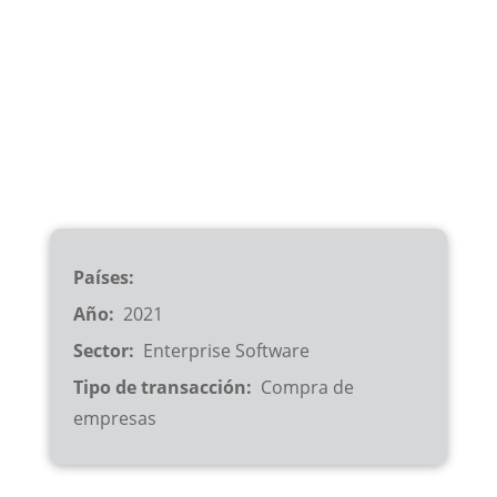
Países
Año
2021
Sector
Enterprise Software
Tipo de transacción
Compra de
empresas