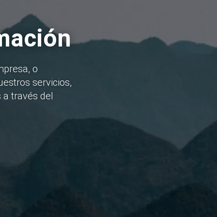
rmación
mpresa, o
estros servicios,
 a través del
He