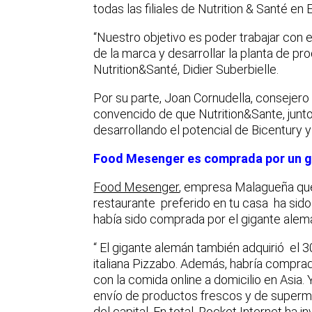
todas las filiales de Nutrition & Santé en 
“Nuestro objetivo es poder trabajar con e
de la marca y desarrollar la planta de p
Nutrition&Santé, Didier Suberbielle.
Por su parte, Joan Cornudella, consejer
convencido de que Nutrition&Sante, junto
desarrollando el potencial de Bicentury 
Food Mesenger es comprada por un 
Food Mesenger
, empresa Malagueña que 
restaurante preferido en tu casa ha sid
había sido comprada por el gigante alem
“ El gigante alemán también adquirió el 
italiana Pizzabo. Además, habría compra
con la comida online a domicilio en Asia. 
envío de productos frescos y de superme
del capital. En total, Rocket Internet ha 