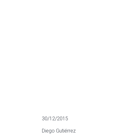
Nutrition Sant
Roja
ADQUISICIONES MÁS RELEVANTES
30/12/2015
Diego Gutiérrez