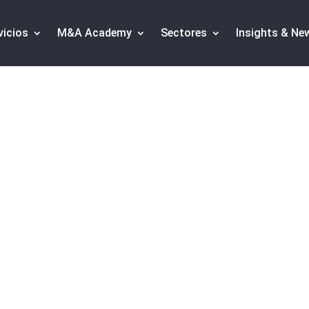
vicios
M&A Academy
Sectores
Insights & Ne
mentación activo en 