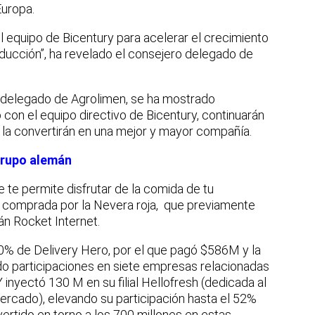
Europa.
l equipo de Bicentury para acelerar el crecimiento
roducción”, ha revelado el consejero delegado de
o delegado de Agrolimen, se ha mostrado
 con el equipo directivo de Bicentury, continuarán
y la convertirán en una mejor y mayor compañía.
grupo alemán
te permite disfrutar de la comida de tu
o comprada por la Nevera roja, que previamente
án Rocket Internet.
30% de Delivery Hero, por el que pagó $586M y la
do participaciones en siete empresas relacionadas
Y inyectó 130 M en su filial Hellofresh (dedicada al
rcado), elevando su participación hasta el 52%
invertido en torno a los 700 millones en estas