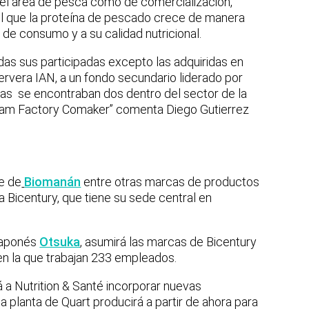
n el área de pesca como de comercialización,
el que la proteína de pescado crece de manera
s de consumo y a su calidad nutricional.
das sus participadas excepto las adquiridas en
ervera IAN, a un fondo secundario liderado por
as se encontraban dos dentro del sector de la
ream Factory Comaker” comenta Diego Gutierrez
te de
Biomanán
entre otras marcas de productos
Bicentury, que tiene su sede central en
 japonés
Otsuka
, asumirá las marcas de Bicentury
 en la que trabajan 233 empleados.
 a Nutrition & Santé incorporar nuevas
 la planta de Quart producirá a partir de ahora para