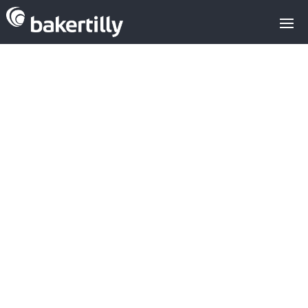
Dexma, que
utilia el big
data aplicado a