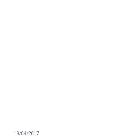
la eficiencia
energética
recibe €1M
MÚLTIPLOS DE EMPRESAS COTIZADAS
19/04/2017