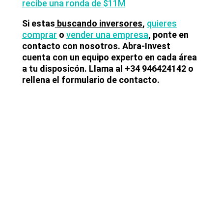
recibe una ronda de $11M
Si estas
buscando inversores
,
quieres
comprar
o
vender una empresa
, ponte en
contacto con nosotros. Abra-Invest
cuenta con un equipo experto en cada área
a tu disposicón. Llama al +34 946424142 o
rellena el formulario de contacto.
Últimas noticias
Lyngsoe adquiere CodeOne con
el asesoramiento de Baker Tilly
Operaciones de M&A tecnológico