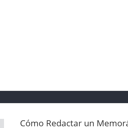
 conocimiento tiene que ser un
cisiones bien informada es una
mos, por eso te invitamos a
o del M&A.
Cómo Redactar un Memorá