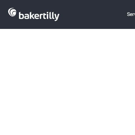
Ser
Venta
·
Compra
·
Valoraciones
·
Tipos 
Cómo Redact
Eficaz para l