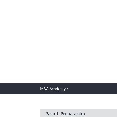
En Baker Tilly pensamos que el
bien compartido, la toma de de
práctica que vivimos y comparti
descubrir el apasionante mund
M&A Academy >
Paso 1: Preparación