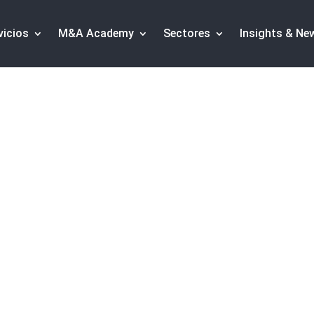
vicios
M&A Academy
Sectores
Insights & Ne
de inversores
·
Financiación Alternativa
·
Consultoría C
ar un Memorándum 
a Venta de una Empr