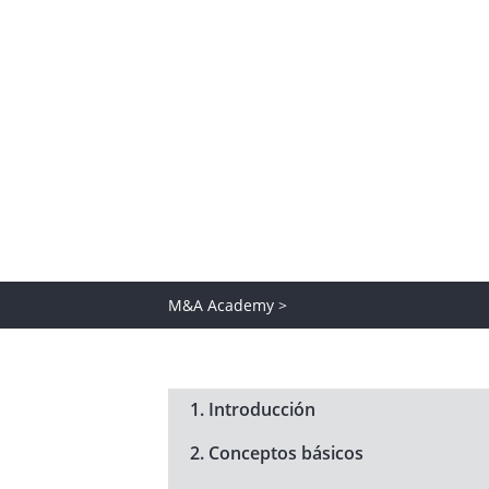
bien compartido, la toma de de
práctica que vivimos y comparti
descubrir el apasionante mund
M&A Academy >
1. Introducción
2. Conceptos básicos