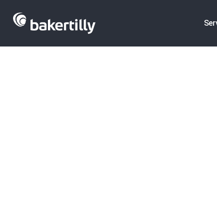
Ser
Venta
·
Compra
·
Valoraciones
·
Tipos 
Explicación d
En Baker Tilly pensamos que el