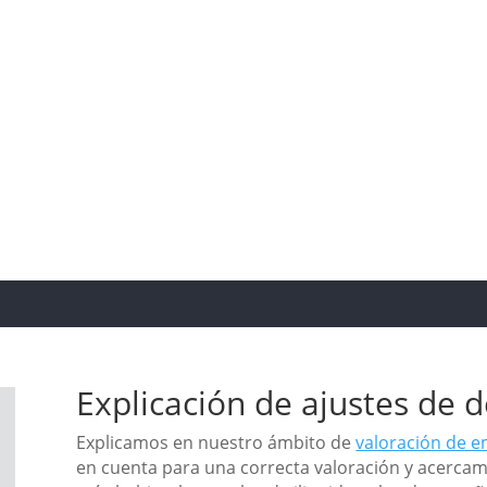
cisiones bien informada es una
mos, por eso te invitamos a
o del M&A.
Explicación de ajustes de 
Explicamos en nuestro ámbito de
valoración de 
en cuenta para una correcta valoración y acercam