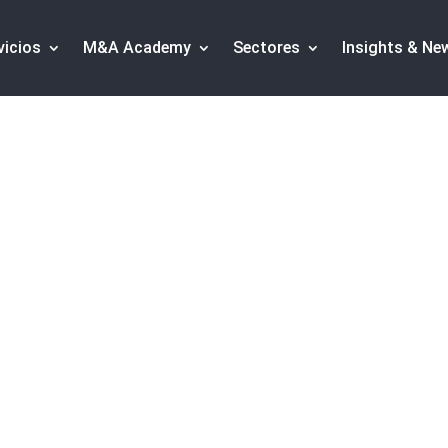
vicios
M&A Academy
Sectores
Insights & Ne
de inversores
·
Financiación Alternativa
·
Consultoría C
e ajustes de descue
 conocimiento tiene que ser un