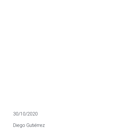
de Medical
Devices
ADQUISICIONES MÁS RELEVANTES
30/10/2020
Diego Gutiérrez