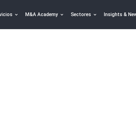
vicios
M&A Academy
Sectores
Insights & Ne
rtidos por el Ventu