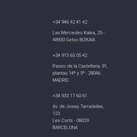
+34 946 42 41 42
Las Mercedes Kalea, 25 -
48930 Getxo BIZKAIA
+34 913 65 05 42
Paseo de la Castellana, 91,
plantas 14ª y 5ª - 28046
MADRID
+34 933 17 60 61
Av. de Josep Tarradellas,
123
Les Corts - 08029
BARCELONA