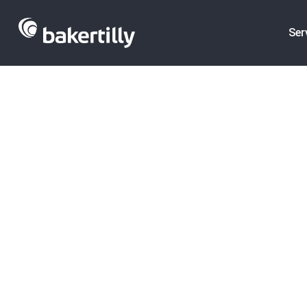
Ser
81,7 MM€ inve